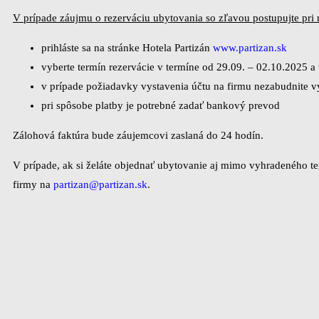
V prípade záujmu o rezerváciu ubytovania so zľavou postupujte pri 
prihláste sa na stránke Hotela Partizán
www.partizan.sk
vyberte termín rezervácie v termíne od 29.09. – 02.10.202
v prípade požiadavky vystavenia účtu na firmu nezabudnite vy
pri spôsobe platby je potrebné zadať bankový prevod
Zálohová faktúra bude záujemcovi zaslaná do 24 hodín.
V prípade, ak si želáte objednať ubytovanie aj mimo vyhradeného te
firmy na
partizan@partizan.sk
.